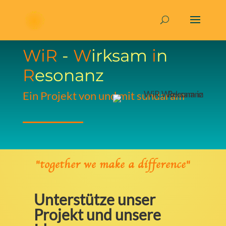
WiR
-
W
irksam
i
n
R
esonanz
Ein Projekt von und mit sundaram
"together we make a difference"
Unterstütze unser
Projekt und unsere