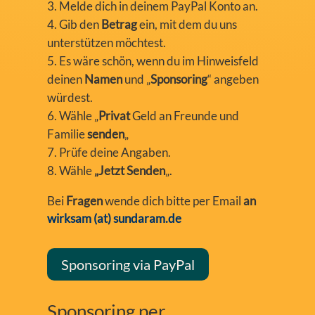
Melde dich in deinem PayPal Konto an.
Gib den
Betrag
ein, mit dem du uns
unterstützen möchtest.
Es wäre schön, wenn du im Hinweisfeld
deinen
Namen
und „
Sponsoring
“ angeben
würdest.
Wähle „
Privat
Geld an Freunde und
Familie
senden
„
Prüfe deine Angaben.
Wähle
„Jetzt Senden
„.
Bei
Fragen
wende dich bitte per Email
an
wirksam (at) sundaram.de
Sponsoring via PayPal
Sponsoring per