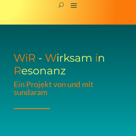
WiR
-
W
irksam
i
n
R
esonanz
Ein Projekt von und mit
sundaram