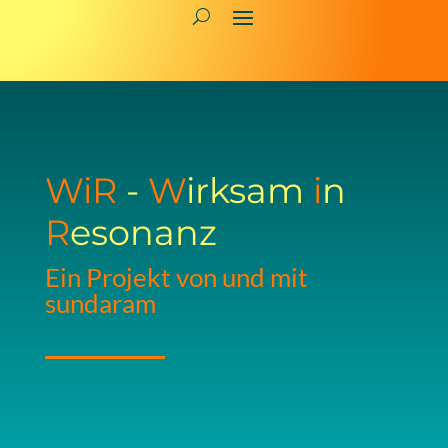
WiR
-
W
irksam
i
n
R
esonanz
Ein Projekt von und mit
sundaram