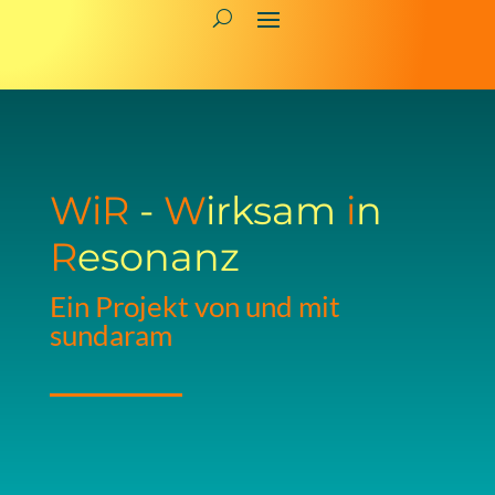
WiR
-
W
irksam
i
n
R
esonanz
Ein Projekt von und mit
sundaram