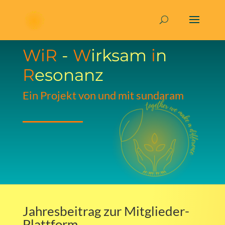
WiR
-
W
irksam
i
n
R
esonanz
Ein Projekt von und mit sundaram
Jahresbeitrag zur Mitglieder-
Plattform